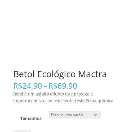
Betol Ecológico Mactra
Faixa
R$
24,90
–
R$
69,90
de
Betol é um asfalto diluído que protege e
preço:
impermeabiliza com excelente resistência química.
R$24,90
através
R$69,90
Tamanhos