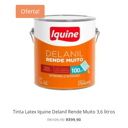
Oferta!
Tinta Latex Iquine Delanil Rende Muito 3,6 litros
O
O
R$
105,90
R$
99,90
preço
preço