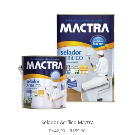
original
atual
era:
é:
R$105,90.
R$99,90.
Selador Acrílico Mactra
Faixa
R$
42,90
–
R$
59,90