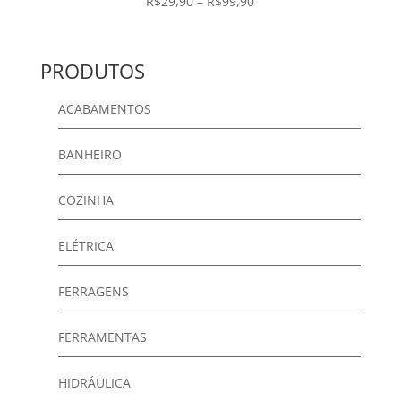
Faixa
R$
29,90
–
R$
99,90
de
preço:
R$29,90
PRODUTOS
através
R$99,90
ACABAMENTOS
BANHEIRO
COZINHA
ELÉTRICA
FERRAGENS
FERRAMENTAS
HIDRÁULICA