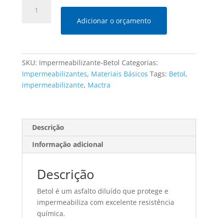
Betol
Ecológico
Adicionar o orçamento
Mactra
quantidade
SKU:
Impermeabilizante-Betol
Categorias:
Impermeabilizantes
,
Materiais Básicos
Tags:
Betol
,
impermeabilizante
,
Mactra
Descrição
Informação adicional
Descrição
Betol é um asfalto diluído que protege e
impermeabiliza com excelente resistência
química.